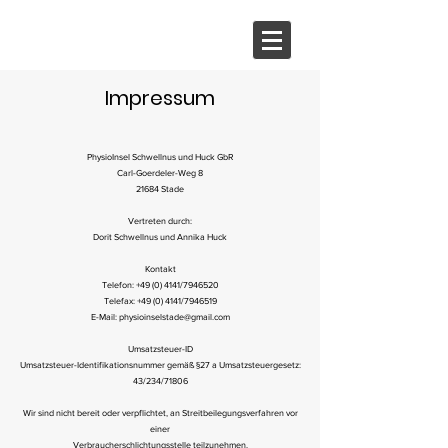
Impressum
PhysioInsel Schwellnus und Huck GbR
Carl-Goerdeler-Weg 8
21684 Stade
Vertreten durch:
Dorit Schwellnus und Annika Huck
Kontakt
Telefon: +49 (0) 4141/7946520
Telefax: +49 (0) 4141/7946519
E-Mail: physioinselstade@gmail.com
Umsatzsteuer-ID
Umsatzsteuer-Identifikationsnummer gemäß §27 a Umsatzsteuergesetz:
43/234/71806
Wir sind nicht bereit oder verpflichtet, an Streitbeilegungsverfahren vor
einer
Verbraucherschlichtungsstelle teilzunehmen.