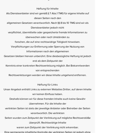
Haftung für Inhalte
Als Diensteanbieter sind wir gemäß § 7 Abs.1 TMG für eigene Inhalte auf
diesen Seiten nach den
allgemeinen Gesetzen verantwortlich. Nach §§ 8 bis 10 TMG sind wir als
Diensteanbieter jedoch nicht
verpflichtet, übermittelte oder gespeicherte fremde Informationen zu
überwachen oder nach Umständen zu
forschen, die auf eine rechtswidrige Tätigkeit hinweisen.
Verpflichtungen zur Entfernung oder Sperrung der Nutzung von
Informationen nach den allgemeinen
Gesetzen bleiben hiervon unberührt. Eine diesbezügliche Haftung ist jedoch
erst ab dem Zeitpunkt der
Kenntnis einer konkreten Rechtsverletzung möglich. Bei Bekanntwerden
von entsprechenden
Rechtsverletzungen werden wir diese Inhalte umgehend entfernen.
Haftung für Links
Unser Angebot enthält Links zu externen Websites Dritter, auf deren Inhalte
wir keinen Einfluss haben.
Deshalb können wir für diese fremden Inhalte auch keine Gewähr
übernehmen. Für die Inhalte der
verlinkten Seiten ist stets der jeweilige Anbieter oder Betreiber der Seiten
verantwortlich. Die verlinkten
Seiten wurden zum Zeitpunkt der Verlinkung auf mögliche Rechtsverstöße
überprüft. Rechtswidrige Inhalte
waren zum Zeitpunkt der Verlinkung nicht erkennbar.
Eine permanente inhaltliche Kontrolle der verlinkten Seiten ist jedoch ohne